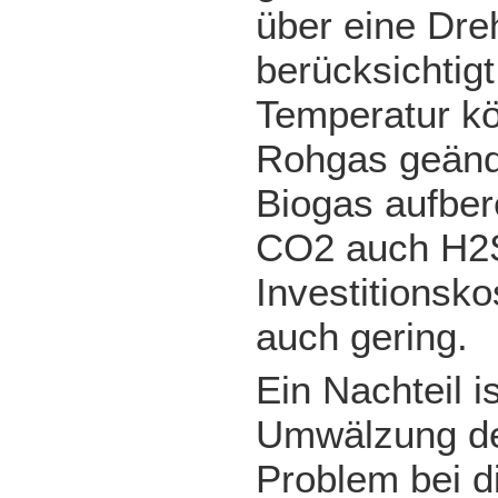
über eine Dr
berücksichtig
Temperatur k
Rohgas geände
Biogas aufber
CO2 auch H2S
Investitionsk
auch gering.
Ein Nachteil i
Umwälzung de
Problem bei d