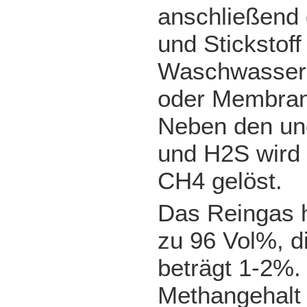
anschließend 
und Stickstoff
Waschwasser,
oder Membran
Neben den u
und H2S wird 
CH4 gelöst.
Das Reingas h
zu 96 Vol%, d
beträgt 1-2%. 
Methangehalt 