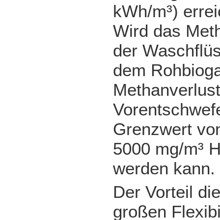
kWh/m³) errei
Wird das Meth
der Waschflüs
dem Rohbioga
Methanverlust
Vorentschwefe
Grenzwert vo
5000 mg/m³ H
werden kann.
Der Vorteil di
großen Flexibi