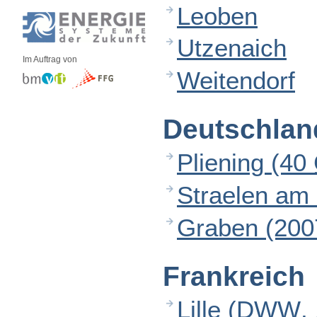
Leoben
Utzenaich
Im Auftrag von
Weitendorf
Deutschlan
Pliening (40
Straelen am 
Graben (200
Frankreich
Lille (
DWW
,