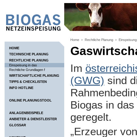
Home
Rechtliche Planung
Einspeisung
Gaswirtsch
HOME
TECHNISCHE PLANUNG
RECHTLICHE PLANUNG
Im
österreich
Einspeisung in das
Rechtliche Grundlagen f
WIRTSCHAFTLICHE PLANUNG
(GWG)
sind d
TIPPS & CHECKLISTEN
INFO HOTLINE
Rahmenbeding
ONLINE PLANUNGSTOOL
Biogas in das
geregelt.
ANLAGENBEISPIELE
ANBIETER & DIENSTLEISTER
GLOSSAR
„Erzeuger vo