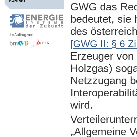
KONTAKT
GWG das Rech
bedeutet, sie
des österreic
Im Auftrag von
[
GWG II: § 6 Zi
Erzeuger von
Holzgas) sog
Netzzugang be
Interoperabili
wird.
Verteilerunter
„Allgemeine V