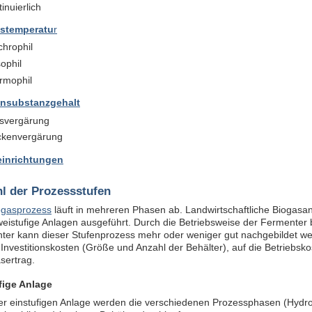
inuierlich
sstemperatu
r
chrophil
ophil
rmophil
nsubstanzgehalt
svergärung
ckenvergärung
inrichtungen
l der Prozessstufen
ogasprozess
läuft in mehreren Phasen ab. Landwirtschaftliche Biogasan
weistufige Anlagen ausgeführt. Durch die Betriebsweise der Fermenter
ter kann dieser Stufenprozess mehr oder weniger gut nachgebildet we
 Investitionskosten (Größe und Anzahl der Behälter), auf die Betriebs
sertrag.
fige Anlage
ner einstufigen Anlage werden die verschiedenen Prozessphasen (Hydro