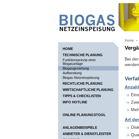
Home
Vergä
HOME
TECHNISCHE PLANUNG
Bei de
Funktionsprinzip einer
Biogasanlage
werden
Biogasgestehung
Aufbereitung
Verfa
Biogas-Netzeinspeisung
RECHTLICHE PLANUNG
Anzahl
WIRTSCHAFTLICHE PLANUNG
Eins
TIPPS & CHECKLISTEN
Zwei
INFO HOTLINE
Meh
ONLINE PLANUNGSTOOL
Art de
Disk
ANLAGENBEISPIELE
ANBIETER & DIENSTLEISTER
Quas