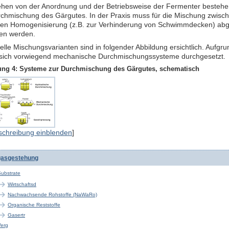
hen von der Anordnung und der Betriebsweise der Fermenter besteh
rchmischung des Gärgutes. In der Praxis muss für die Mischung zwisch
len Homogenisierung (z.B. zur Verhinderung von Schwimmdecken) a
en werden.
ielle Mischungsvarianten sind in folgender Abbildung ersichtlich. Aufgr
sich vorwiegend mechanische Durchmischungssysteme durchgesetzt.
ung 4: Systeme zur Durchmischung des Gärgutes, schematisch
schreibung einblenden
]
gasgestehung
ubstrate
Wirtschaftsd
Nachwachsende Rohstoffe (NaWaRo)
Organische Reststoffe
Gasertr
Verg