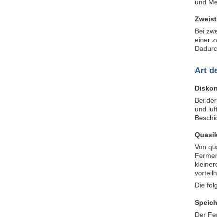
und Me
Zweist
Bei zw
einer z
Dadurc
Art d
Diskon
Bei der
und luf
Beschi
Quasik
Von qu
Ferment
kleiner
vorteil
Die fol
Speich
Der Fe