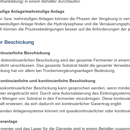
thanbildung) in einem Behälter durchlaufen.
ufige Anlage/mehrstufige Anlage
ei- bzw. mehrstufigen Anlagen können die Phasen der Vergärung in ver
weistufigen Anlage finden die Hydrolysephase und die Versäuerungspha
h können die Prozessbedingungen besser auf die Anforderungen der j
er Beschickung
tinuierliche Beschickung
 diskontinuierlichen Beschickung wird der gesamte Fermenter in einem S
tdicht verschlossen. Das gesamte Substrat bleibt die gesamte Verweilze
ckung hat vor allem bei Trockenvergärungsanlagen Bedeutung.
ontinuierliche und kontinuierliche Beschickung
asikontinuierlicher Beschickung kann gesprochen werden, wenn mindes
er eingebracht wird. Durch eine Automatisierung des Einbringsystems 
e Mengen von Substrat in den Fermenter einzubringen. Diese kontinuier
haft erwiesen, da sich dadurch ein kontinuierlicher Gasertrag ergibt.
genden Anlagensysteme können mit quasikontinuierlicher oder kontinuie
eranlage
rmenter und das Lager für die Gärreste sind in einem Behälter zusam