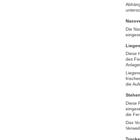
Abhäng
unters
Nassv
Die Na
eingese
Liegen
Diese h
des Fe
Anlagen
Liegen
frisch
die Auf
Stehen
Diese F
einges
die Fe
Das Vo
Verweil
Trock