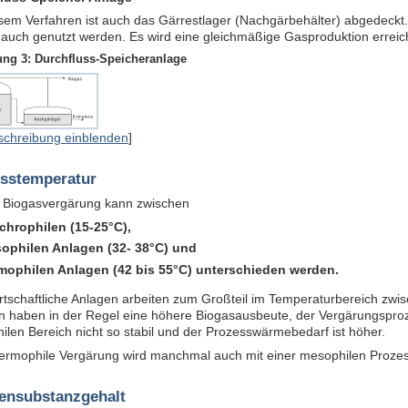
esem Verfahren ist auch das Gärrestlager (Nachgärbehälter) abgedeckt
 auch genutzt werden. Es wird eine gleichmäßige Gasproduktion erreich
ung 3: Durchfluss-Speicheranlage
schreibung einblenden
]
sstemperatur
r Biogasvergärung kann zwischen
chrophilen (15-25°C),
ophilen Anlagen (32- 38°C) und
mophilen Anlagen (42 bis 55°C) unterschieden werden.
rtschaftliche Anlagen arbeiten zum Großteil im Temperaturbereich zw
n haben in der Regel eine höhere Biogasausbeute, der Vergärungsproz
len Bereich nicht so stabil und der Prozesswärmebedarf ist höher.
hermophile Vergärung wird manchmal auch mit einer mesophilen Prozes
ensubstanzgehalt