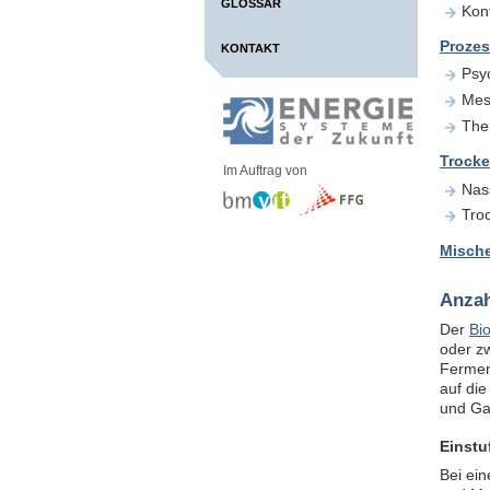
GLOSSAR
Kont
Proze
KONTAKT
Psy
Mes
The
Trocke
Im Auftrag von
Nas
Tro
Mische
Anzah
Der
Bi
oder z
Fermen
auf die
und Ga
Einstu
Bei ei