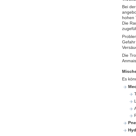
Bei der
angebo
hohen T
Die Ra
zugefü
Proble
Gefahr
Versäu
Die Tro
Anmais
Mische
Es kön
Mec
Pne
Hyd