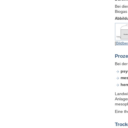
Bei di
Biogas
Abbild
[
Bildbe
Proze
Bei de
psy
mes
her
Landwi
Anlage
mesophi
Eine t
Trock