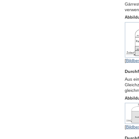
Gärrest
verwen
Abbild
[
Bildbe
Durchf
Aus ein
Gleichz
gleich
Abbild
[
Bildbe
Durchf