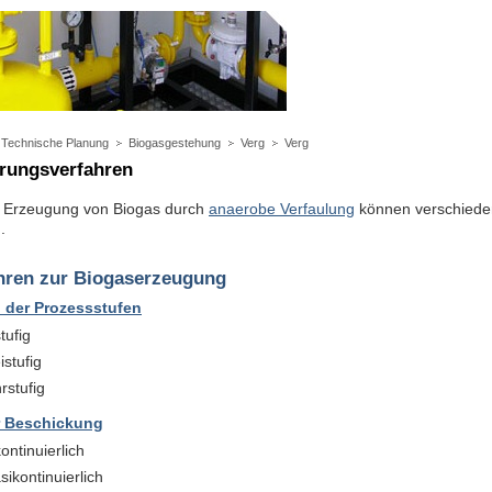
Technische Planung
Biogasgestehung
Verg
Verg
rungsverfahren
r Erzeugung von Biogas durch
anaerobe Verfaulung
können verschieden
.
hren zur Biogaserzeugung
 der Prozessstufen
tufig
stufig
rstufig
r Beschickung
ontinuierlich
ikontinuierlich