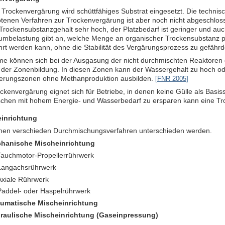
 Trockenvergärung wird schüttfähiges Substrat eingesetzt. Die techni
tenen Verfahren zur Trockenvergärung ist aber noch nicht abgeschlos
rockensubstanzgehalt sehr hoch, der Platzbedarf ist geringer und auch 
umbelastung gibt an, welche Menge an organischer Trockensubstanz 
hrt werden kann, ohne die Stabilität des Vergärungsprozess zu gefährd
me können sich bei der Ausgasung der nicht durchmischten Reaktoren
 der Zonenbildung. In diesen Zonen kann der Wassergehalt zu hoch ode
erungszonen ohne Methanproduktion ausbilden.
[
FNR 2005
]
ckenvergärung eignet sich für Betriebe, in denen keine Gülle als Basiss
chen mit hohem Energie- und Wasserbedarf zu ersparen kann eine Tro
inrichtung
nen verschieden Durchmischungsverfahren unterschieden werden.
hanische Mischeinrichtung
Tauchmotor-Propellerrührwerk
Langachsrührwerk
Axiale Rührwerk
Paddel- oder Haspelrührwerk
umatische Mischeinrichtung
raulische Mischeinrichtung (Gaseinpressung)