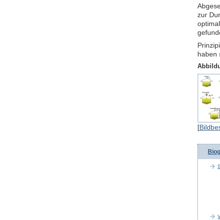
Abgese
zur Du
optima
gefund
Prinzip
haben 
Abbild
[
Bildbe
Bio
S