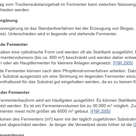
ig vom Trockensubstanzgehalt im Fermenter kann zwischen Nassver
chieden werden.
ergärung
ssvergärung ist das Standardverfahren bei der Erzeugung von Biogas,
tzt. Unterschieden wird in liegende und stehende Fermenter.
de Fermenter
aben eine zylindrische Form und werden oft als Stahltank ausgeführt.
rmentervolumens (bis ca. 800 m³) beschränkt und werden daher entwed
 oder als Hauptfermenter für kleinere Anlagen eingesetzt.
[
FNR 2005
]
de Fermenter können nach dem Pfropfenstromverfahren arbeiten. Dabe
en Substrat ausgenützt um eine Strömung im liegenden Fermenter einzu
enthaltszeit für das Substrat gut eingehalten werden, da es zu keine
der Fermenter
ermenterbauform wird am häufigsten ausgeführt. Es können Stahlbeton,
etzt werden. Es ist ein Fermentervolumen bis zu 30.000 m³ möglich. 
rmenter meist nicht größer als 6000 m³ gebaut.
[
FNR 2005
]
lumen des Fermenters (m³) kann mit der täglich zugeführten Substra
zeit abgeschätzt werden. Je länger die Verweilzeit desto höher ist die
G
envergärung