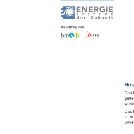
Im Auftrag von
Hin
Das 
gelt
weit
Das 
ist 
unve