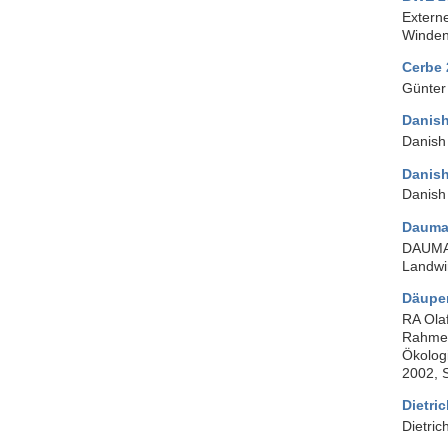
Extern
Winden
Cerbe 
Günter
Danish
Danish 
Danish
Danish
Dauma
DAUMAN
Landwi
Däupe
RA Ola
Rahmen
Ökolog
2002, 
Dietri
Dietric