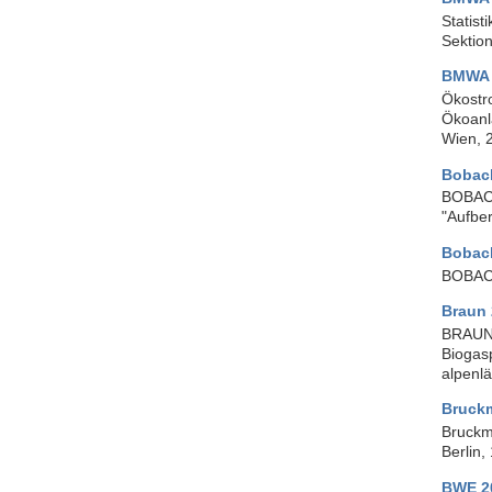
Statist
Sektion
BMWA 
Ökostr
Ökoanl
Wien, 
Bobac
BOBACK
"Aufbe
Bobac
BOBACK,
Braun
BRAUN,
Biogas
alpenl
Bruck
Bruckm
Berlin,
BWE 2