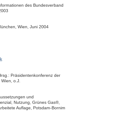
informationen des Bundesverband
.2003
München, Wien, Juni 2004
k
rsg.: Präsidentenkonferenz der
Wien, o.J.
raussetzungen und
tenzial, Nutzung, Grünes Gas®,
arbeitete Auflage, Potsdam-Bornim