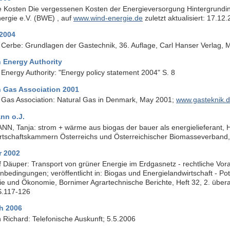
e Kosten Die vergessenen Kosten der Energieversorgung Hintergrund
ergie e.V. (BWE) , auf
www.wind-energie.de
zuletzt aktualisiert: 17.12
2004
 Cerbe: Grundlagen der Gastechnik, 36. Auflage, Carl Hanser Verlag, 
 Energy Authority
Energy Authority: "Energy policy statement 2004" S. 8
 Gas Association 2001
 Gas Association: Natural Gas in Denmark, May 2001;
www.gasteknik.d
nn o.J.
N, Tanja: strom + wärme aus biogas der bauer als energielieferant, H
rtschaftskammern Österreichs und Österreichischer Biomasseverband, 
r 2002
f Däuper: Transport von grüner Energie im Erdgasnetz - rechtliche Vo
bedingungen; veröffentlicht in: Biogas und Energielandwirtschaft - Po
ie und Ökonomie, Bornimer Agrartechnische Berichte, Heft 32, 2. über
S.117-126
ch 2006
h Richard: Telefonische Auskunft; 5.5.2006