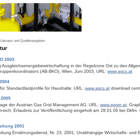
Literatur und Quellenangaben
tur
O 2003
 Ausgleichsenergiebewirtschaftung in der Regelzone Ost zu den Allg
gruppenkoordinators (AB-BKO), Wien, Juni 2003, URL:
www.agcs.at
2004
für Standardlastprofile für Haushalte: URL:
www.agcs.at
download center
2005
ge der Austrian Gas Grid Management AG; URL:
www.aggm.at
; Grap
rreich, Erlaubnis zur Veröffentlichung eingeholt am 28,01.05 bei Dkfm
eitung 2001
itung Ernährungsdienst, Nr. 23, 2001, Unabhängige Wirtschafts- und B