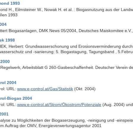
mond 1993
ond H., Eilmsteiner W., Nowak H. et al. : Biogasnutzung aus der Land
Wien 1993
004
üttert Biogasanlagen, DMK News 05/2004, Deutsches Maiskomitee e.V.
ek 1998
K, Herbert: Grundwasserschonung und Erosionsverminderung durch di
asserschutz und -sanierung: 5. Biogastagung, Tagungsband , 5.Februa
2000
egelwerk, Arbeitsblatt G 260-Gasbeschaffenheit. Deutscher Verein d
rol 2004
rol: URL:
www.e-control.at/Gas/Statistik
(Okt. 2004)
rol-Biogas 2004
rol: URL:
www.e-control.at/Strom/Ökostrom/Potenziale
(Aug. 2004) und
 2001
alyse zu Möglichkeiten der Biogaserzeugung, -reinigung und -einspeis
 im Auftrag der OMV, Energieverwertungsagentur 2001