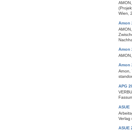
AMON, 
(Proje
Wien, 
Amon 
AMON, 
Zwisch
Nachha
Amon 
AMON, 
Amon 
Amon, 
stando
APG 2
VERBUN
Fassun
ASUE
Arbeit
Verlag 
ASUE 