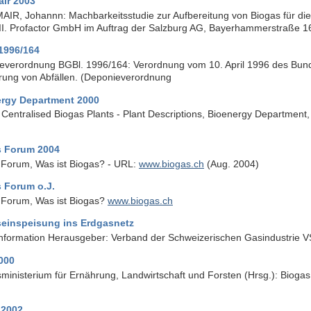
ir 2003
IR, Johannn: Machbarkeitsstudie zur Aufbereitung von Biogas für die
II. Profactor GmbH im Auftrag der Salzburg AG, Bayerhammerstraße 16
1996/164
everordnung BGBl. 1996/164: Verordnung vom 10. April 1996 des Bund
rung von Abfällen. (Deponieverordnung
rgy Department 2000
Centralised Biogas Plants - Plant Descriptions, Bioenergy Department,
s Forum 2004
 Forum, Was ist Biogas? - URL:
www.biogas.ch
(Aug. 2004)
 Forum o.J.
 Forum, Was ist Biogas?
www.biogas.ch
einspeisung ins Erdgasnetz
Information Herausgeber: Verband der Schweizerischen Gasindustrie 
000
inisterium für Ernährung, Landwirtschaft und Forsten (Hrsg.): Biogas 
2002