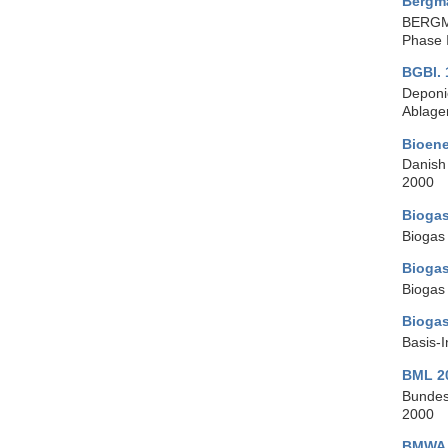
Bergma
BERGMA
Phase 
BGBl. 
Deponi
Ablage
Bioene
Danish 
2000
Bioga
Biogas
Biogas
Biogas
Biogas
Basis-
BML 2
Bundesm
2000
BMWA 