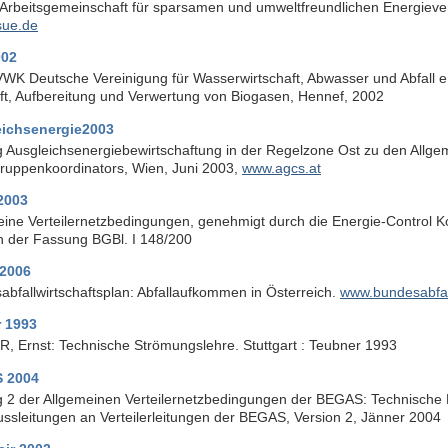
Arbeitsgemeinschaft für sparsamen und umweltfreundlichen Energiev
ue.de
002
WK Deutsche Vereinigung für Wasserwirtschaft, Abwasser und Abfall 
ft, Aufbereitung und Verwertung von Biogasen, Hennef, 2002
ichsenergie2003
 Ausgleichsenergiebewirtschaftung in der Regelzone Ost zu den Allg
gruppenkoordinators, Wien, Juni 2003,
www.agcs.at
2003
eine Verteilernetzbedingungen, genehmigt durch die Energie-Control
 der Fassung BGBl. I 148/200
2006
bfallwirtschaftsplan: Abfallaufkommen in Österreich.
www.bundesabfall
 1993
, Ernst: Technische Strömungslehre. Stuttgart : Teubner 1993
 2004
 2 der Allgemeinen Verteilernetzbedingungen der BEGAS: Technische 
ussleitungen an Verteilerleitungen der BEGAS, Version 2, Jänner 2004