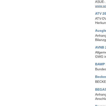
ASUE- 
www.as
ATV 2
ATV-DV
Herkun
Ausgle
Anhang
Bilanz
AVNB 
Allgem
GWG in
BAWP 
Bundesa
Becker
BECKER
BEGAS
Anhang
Anschl