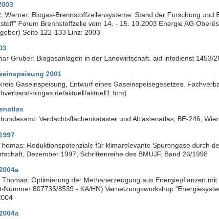
2003
 Werner: Biogas-Brennstoffzellensysteme: Stand der Forschung und En
stoff" Forum Brennstoffzelle vom 14. - 15. 10.2003 Energie AG Oberös
geber) Seite 122-133 Linz: 2003
03
ar Gruber: Biogasanlagen in der Landwirtschaft. aid infodienst 1453
seinspeisung 2001
kreis Gaseinspeisung, Entwurf eines Gaseinspeisegesetzes. Fachverban
hverband-biogas.de/aktuell/aktuell1.htm)
tenatlas
bundesamt: Verdachtsflächenkataster und Altlastenatlas; BE-246, Wie
1997
homas: Reduktionspotenziale für klimarelevante Spurengase durch dez
rtschaft, Dezember 1997, Schriftenreihe des BMUJF, Band 26/1998
2004a
Thomas: Optimierung der Methanerzeugung aus Energiepflanzen mit
kt-Nummer 807736/8539 - KA/HN) Vernetzungsworkshop "Energiesyste
2004
2004a