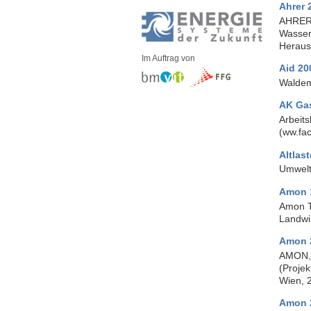
Ahrer 
AHRER,
Wasser
Heraus
Im Auftrag von
Aid 20
Waldem
AK Ga
Arbeits
(ww.fac
Altlas
Umwelt
Amon 
Amon T
Landwi
Amon 
AMON, 
(Proje
Wien, 
Amon 