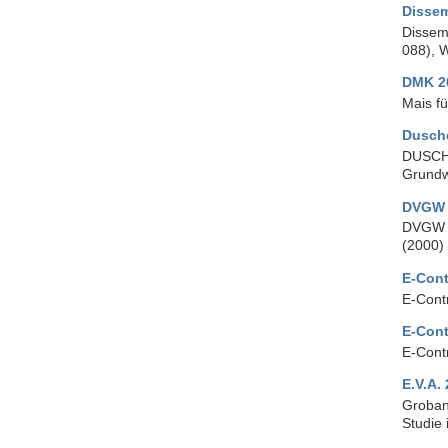
Disse
Dissem
088), 
DMK 2
Mais f
Dusch
DUSCHE
Grundw
DVGW 
DVGW R
(2000)
E-Cont
E-Cont
E-Cont
E-Cont
E.V.A.
Groban
Studie