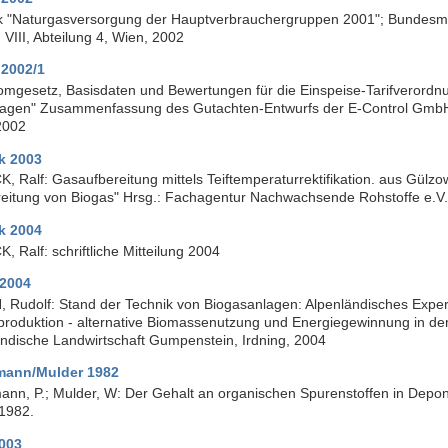
ik "Naturgasversorgung der Hauptverbrauchergruppen 2001"; Bundesmini
 VIII, Abteilung 4, Wien, 2002
2002/1
omgesetz, Basisdaten und Bewertungen für die Einspeise-Tarifverordn
agen" Zusammenfassung des Gutachten-Entwurfs der E-Control Gm
2002
k 2003
, Ralf: Gasaufbereitung mittels Teiftemperaturrektifikation. aus Gül
reitung von Biogas" Hrsg.: Fachagentur Nachwachsende Rohstoffe e.V
k 2004
 Ralf: schriftliche Mitteilung 2004
 2004
 Rudolf: Stand der Technik von Biogasanlagen: Alpenländisches Exper
produktion - alternative Biomassenutzung und Energiegewinnung in der 
ändische Landwirtschaft Gumpenstein, Irdning, 2004
mann/Mulder 1982
ann, P.; Mulder, W: Der Gehalt an organischen Spurenstoffen in Deponi
 1982.
003