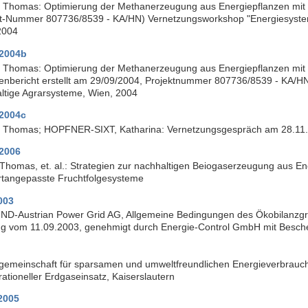
Thomas: Optimierung der Methanerzeugung aus Energiepflanzen mit
kt-Nummer 807736/8539 - KA/HN) Vernetzungsworkshop "Energiesyste
2004
2004b
Thomas: Optimierung der Methanerzeugung aus Energiepflanzen mit 
enbericht erstellt am 29/09/2004, Projektnummer 807736/8539 - KA/H
ltige Agrarsysteme, Wien, 2004
2004c
Thomas; HOPFNER-SIXT, Katharina: Vernetzungsgespräch am 28.11
2006
Thomas, et. al.: Strategien zur nachhaltigen Beiogaserzeugung aus En
rtangepasste Fruchtfolgesysteme
003
D-Austrian Power Grid AG, Allgemeine Bedingungen des Ökobilanzgru
g vom 11.09.2003, genehmigt durch Energie-Control GmbH mit Besch
sgemeinschaft für sparsamen und umweltfreundlichen Energieverbrauc
rationeller Erdgaseinsatz, Kaiserslautern
2005